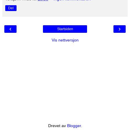
Del
‹
›
Startsiden
Vis nettversjon
Drevet av
Blogger
.