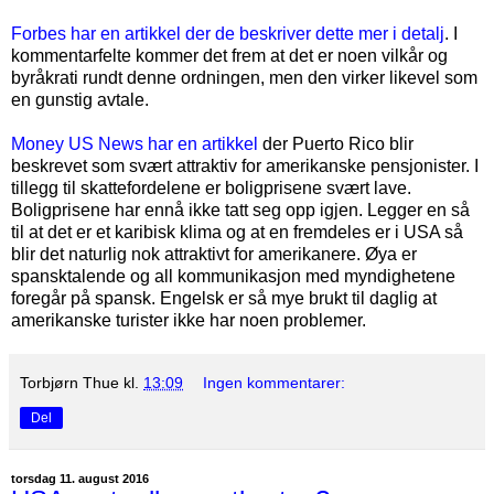
Forbes har en artikkel der de beskriver dette mer i detalj
. I
kommentarfelte kommer det frem at det er noen vilkår og
byråkrati rundt denne ordningen, men den virker likevel som
en gunstig avtale.
Money US News har en artikkel
der Puerto Rico blir
beskrevet som svært attraktiv for amerikanske pensjonister. I
tillegg til skattefordelene er boligprisene svært lave.
Boligprisene har ennå ikke tatt seg opp igjen. Legger en så
til at det er et karibisk klima og at en fremdeles er i USA så
blir det naturlig nok attraktivt for amerikanere. Øya er
spansktalende og all kommunikasjon med myndighetene
foregår på spansk. Engelsk er så mye brukt til daglig at
amerikanske turister ikke har noen problemer.
Torbjørn Thue
kl.
13:09
Ingen kommentarer:
Del
torsdag 11. august 2016