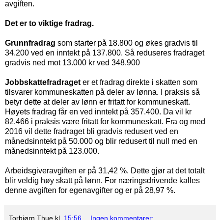
avgiften.
Det er to viktige fradrag.
Grunnfradrag
som starter på 18.800 og økes gradvis til
34.200 ved en inntekt på 137.800. Så reduseres fradraget
gradvis ned mot 13.000 kr ved 348.900
Jobbskattefradraget
er et fradrag direkte i skatten som
tilsvarer kommuneskatten på deler av lønna. I praksis så
betyr dette at deler av lønn er fritatt for kommuneskatt.
Høyets fradrag får en ved inntekt på 357.400. Da vil kr
82.466 i praksis være fritatt for kommuneskatt. Fra og med
2016 vil dette fradraget bli gradvis redusert ved en
månedsinntekt på 50.000 og blir redusert til null med en
månedsinntekt på 123.000.
Arbeidsgiveravgiften er på 31,42 %. Dette gjør at det totalt
blir veldig høy skatt på lønn. For næringsdrivende kalles
denne avgiften for egenavgifter og er på 28,97 %.
Torbjørn Thue
kl.
15:56
Ingen kommentarer: