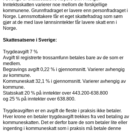
Inntektsskatten varierer noe mellom de forskjellige
kommunene. Grunnfradraget er lavere enn personfradraget i
Norge. Lønnsmottakere får et eget skattefradrag som søm
gjør at de med lave lønnsinntekter får lavere skatt enn i
Norge.
Skattesatsene i Sverige:
Trygdeavgift 7 %
Avgift til registrerte trossamfunn betales bare av de som er
medlem.
Begravings avgift 0,22 % i gjennomsnitt. Varierer avhengig
av kommune.
Kommuneskatt 32,1 % i gjennomsnitt. Varierer avhengig av
kommune.
Statsskatt 20 % på inntekter over 443.200-638.800
og 25 % på inntekter over 638.800.
Trygdeavgiften er en avgift de fleste i praksis ikke betaler.
Hver krone en betaler trygdeavgift trekkes fra ved betaling av
kommuneskatten. Det er derfor bare de som betaler lite eller
ingenting i kommuneskatt som i praksis må betale denne