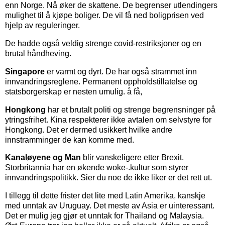
enn Norge. Nå øker de skattene. De begrenser utlendingers
mulighet til å kjøpe boliger. De vil få ned boligprisen ved
hjelp av reguleringer.
De hadde også veldig strenge covid-restriksjoner og en
brutal håndheving.
Singapore
er varmt og dyrt. De har også strammet inn
innvandringsreglene. Permanent oppholdstillatelse og
statsborgerskap er nesten umulig. å få,
Hongkong
har et brutalt politi og strenge begrensninger på
ytringsfrihet. Kina respekterer ikke avtalen om selvstyre for
Hongkong. Det er dermed usikkert hvilke andre
innstramminger de kan komme med.
Kanaløyene og Man
blir vanskeligere etter Brexit.
Storbritannia har en økende woke-.kultur som styrer
innvandringspolitikk. Sier du noe de ikke liker er det rett ut.
I tillegg til dette frister det lite med Latin Amerika, kanskje
med unntak av Uruguay. Det meste av Asia er uinteressant.
Det er mulig jeg gjør et unntak for Thailand og Malaysia.