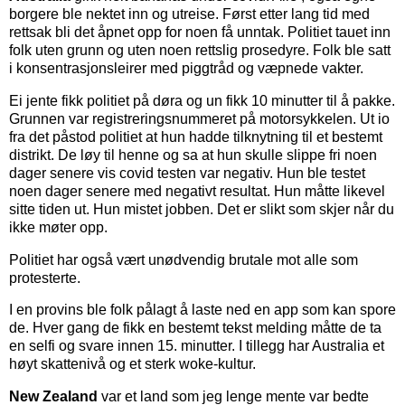
borgere ble nektet inn og utreise. Først etter lang tid med
rettsak bli det åpnet opp for noen få unntak. Politiet tauet inn
folk uten grunn og uten noen rettslig prosedyre. Folk ble satt
i konsentrasjonsleirer med piggtråd og væpnede vakter.
Ei jente fikk politiet på døra og un fikk 10 minutter til å pakke.
Grunnen var registreringsnummeret på motorsykkelen. Ut io
fra det påstod politiet at hun hadde tilknytning til et bestemt
distrikt. De løy til henne og sa at hun skulle slippe fri noen
dager senere vis covid testen var negativ. Hun ble testet
noen dager senere med negativt resultat. Hun måtte likevel
sitte tiden ut. Hun mistet jobben. Det er slikt som skjer når du
ikke møter opp.
Politiet har også vært unødvendig brutale mot alle som
protesterte.
I en provins ble folk pålagt å laste ned en app som kan spore
de. Hver gang de fikk en bestemt tekst melding måtte de ta
en selfi og svare innen 15. minutter. I tillegg har Australia et
høyt skattenivå og et sterk woke-kultur.
New Zealand
var et land som jeg lenge mente var bedte