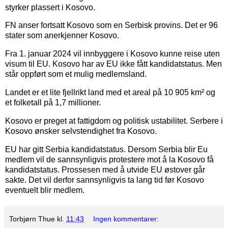
styrker plassert i Kosovo.
FN anser fortsatt Kosovo som en Serbisk provins. Det er 96
stater som anerkjenner Kosovo.
Fra 1. januar 2024 vil innbyggere i Kosovo kunne reise uten
visum til EU. Kosovo har av EU ikke fått kandidatstatus. Men
står oppført som et mulig medlemsland.
Landet er et lite fjellrikt land med et areal på 10 905 km² og
et folketall på 1,7 millioner.
Kosovo er preget at fattigdom og politisk ustabilitet. Serbere i
Kosovo ønsker selvstendighet fra Kosovo.
EU har gitt Serbia kandidatstatus. Dersom Serbia blir Eu
medlem vil de sannsynligvis protestere mot å la Kosovo få
kandidatstatus. Prossesen med å utvide EU østover går
sakte. Det vil derfor sannsynligvis ta lang tid før Kosovo
eventuelt blir medlem.
Torbjørn Thue
kl.
11:43
Ingen kommentarer: