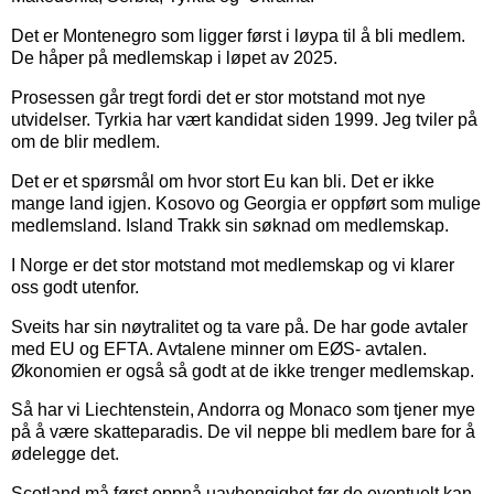
Det er Montenegro som ligger først i løypa til å bli medlem.
De håper på medlemskap i løpet av 2025.
Prosessen går tregt fordi det er stor motstand mot nye
utvidelser. Tyrkia har vært kandidat siden 1999. Jeg tviler på
om de blir medlem.
Det er et spørsmål om hvor stort Eu kan bli. Det er ikke
mange land igjen. Kosovo og Georgia er oppført som mulige
medlemsland. Island Trakk sin søknad om medlemskap.
I Norge er det stor motstand mot medlemskap og vi klarer
oss godt utenfor.
Sveits har sin nøytralitet og ta vare på. De har gode avtaler
med EU og EFTA. Avtalene minner om EØS- avtalen.
Økonomien er også så godt at de ikke trenger medlemskap.
Så har vi Liechtenstein, Andorra og Monaco som tjener mye
på å være skatteparadis. De vil neppe bli medlem bare for å
ødelegge det.
Scotland må først oppnå uavhengighet før de eventuelt kan