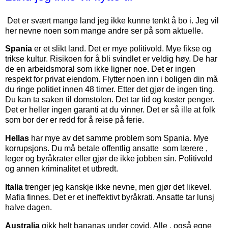
Det er svært mange land jeg ikke kunne tenkt å bo i. Jeg vil
her nevne noen som mange andre ser på som aktuelle.
Spania
er et slikt land. Det er mye politivold. Mye fikse og
trikse kultur. Risikoen for å bli svindlet er veldig høy. De har
de en arbeidsmoral som ikke ligner noe. Det er ingen
respekt for privat eiendom. Flytter noen inn i boligen din må
du ringe politiet innen 48 timer. Etter det gjør de ingen ting.
Du kan ta saken til domstolen. Det tar tid og koster penger.
Det er heller ingen garanti at du vinner. Det er så ille at folk
som bor der er redd for å reise på ferie.
Hellas
har mye av det samme problem som Spania. Mye
korrupsjons. Du må betale offentlig ansatte som lærere ,
leger og byråkrater eller gjør de ikke jobben sin. Politivold
og annen kriminalitet et utbredt.
Italia
trenger jeg kanskje ikke nevne, men gjør det likevel.
Mafia finnes. Det er et ineffektivt byråkrati. Ansatte tar lunsj
halve dagen.
Australia
gikk helt bananas under covid. Alle , også egne