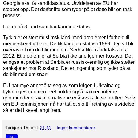
Georgia skal få kandidatstatus. Utvidelsen av EU har
stoppet opp. Det derfor lite som tyder på at dette blir en rask
prosess.
Det er nå 8 land som har kandidatstatus.
Tyrkia er et stort muslimsk land, med problemer i forhold til
menneskerettigheter. De fik kandidatstatus i 1999. Jeg vil bli
overrasket om de blir medlem. Serbia fikk kandidatstatus i
2012. Et problem er at Serbia ikke anerkjenner Kosovo. Det
er også et problem at Serbia er russiskvennlig og ikke støtter
sanksjoner mot Russland. Det er ingenting som tyder på at
de blir medlem snart.
EU har mye annet å ta seg av som krigen i Ukraina og
flyktningestrømmen. Det holder også på med interne
reformer der et av alternativene er å avskaffe vetoretten. Selv
om EU kommisjonen nå har tatt et skritt i retning av utvidelse
så er det likevel langt frem.
Torbjørn Thue
kl.
21:41
Ingen kommentarer:
Del