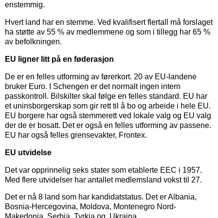
enstemmig.
Hvert land har en stemme. Ved kvalifisert flertall må forslaget
ha støtte av 55 % av medlemmene og som i tillegg har 65 %
av befolkningen.
EU ligner litt på en føderasjon
De er en felles utforming av førerkort. 20 av EU-landene
bruker Euro. I Schengen er det normalt ingen intern
passkontroll. Bilskilter skal følge en felles standard. EU har
et uninsborgerskap som gir rett til å bo og arbeide i hele EU.
EU borgere har også stemmerett ved lokale valg og EU valg
der de er bosatt. Det er også en felles utforming av passene.
EU har også felles grensevakter, Frontex.
EU utvidelse
Det var opprinnelig seks stater som etablerte EEC i 1957.
Med flere utvidelser har antallet medlemsland vokst til 27.
Det er nå 8 land som har kandidatstatus. Det er Albania,
Bosnia-Hercegovina, Moldova, Montenegro Nord-
Makedonia, Serbia, Tyrkia og Ukraina.