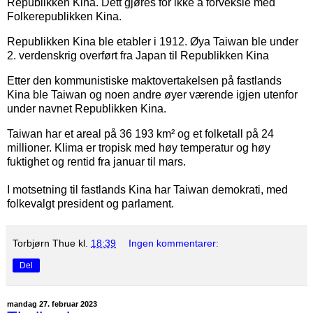
Republikken Kina. Dett gjøres for ikke å forveksle med
Folkerepublikken Kina.
Republikken Kina ble etabler i 1912. Øya Taiwan ble under
2. verdenskrig overført fra Japan til Republikken Kina
Etter den kommunistiske maktovertakelsen på fastlands
Kina ble Taiwan og noen andre øyer værende igjen utenfor
under navnet Republikken Kina.
Taiwan har et areal på 36 193 km² og et folketall på 24
millioner. Klima er tropisk med høy temperatur og høy
fuktighet og rentid fra januar til mars.
I motsetning til fastlands Kina har Taiwan demokrati, med
folkevalgt president og parlament.
Torbjørn Thue
kl.
18:39
Ingen kommentarer:
Del
mandag 27. februar 2023