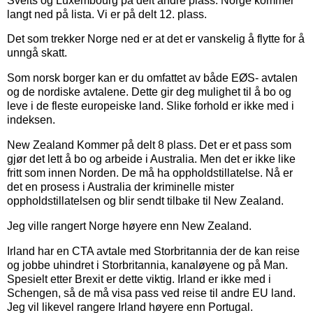
Sveits og Luxembourg på delt andre plass. Norge kommer
langt ned på lista. Vi er på delt 12. plass.
Det som trekker Norge ned er at det er vanskelig å flytte for å
unngå skatt.
Som norsk borger kan er du omfattet av både EØS- avtalen
og de nordiske avtalene. Dette gir deg mulighet til å bo og
leve i de fleste europeiske land. Slike forhold er ikke med i
indeksen.
New Zealand Kommer på delt 8 plass. Det er et pass som
gjør det lett å bo og arbeide i Australia. Men det er ikke like
fritt som innen Norden. De må ha oppholdstillatelse. Nå er
det en prosess i Australia der kriminelle mister
oppholdstillatelsen og blir sendt tilbake til New Zealand.
Jeg ville rangert Norge høyere enn New Zealand.
Irland har en CTA avtale med Storbritannia der de kan reise
og jobbe uhindret i Storbritannia, kanaløyene og på Man.
Spesielt etter Brexit er dette viktig. Irland er ikke med i
Schengen, så de må visa pass ved reise til andre EU land.
Jeg vil likevel rangere Irland høyere enn Portugal.