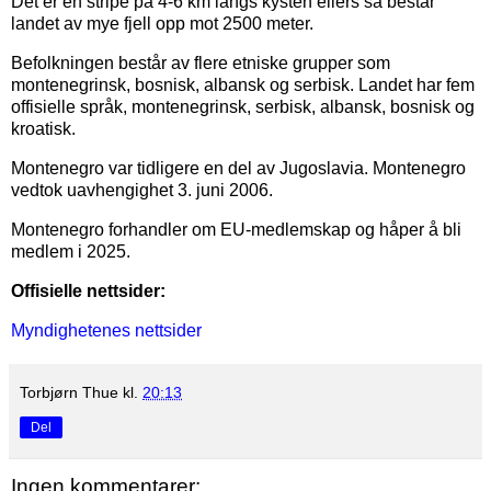
Det er en stripe på 4-6 km langs kysten ellers så består
landet av mye fjell opp mot 2500 meter.
Befolkningen består av flere etniske grupper som
montenegrinsk, bosnisk, albansk og serbisk. Landet har fem
offisielle språk, montenegrinsk, serbisk, albansk, bosnisk og
kroatisk.
Montenegro var tidligere en del av Jugoslavia. Montenegro
vedtok uavhengighet 3. juni 2006.
Montenegro forhandler om EU-medlemskap og håper å bli
medlem i 2025.
Offisielle nettsider:
Myndighetenes nettsider
Torbjørn Thue
kl.
20:13
Del
Ingen kommentarer: